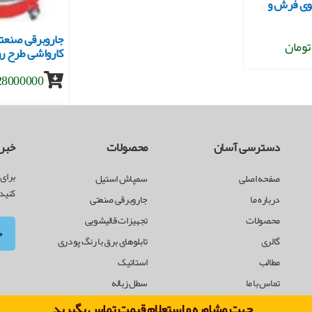
ی فرش و
کارواشی طرح رو
28000000 توما
دسترسی آسان
محصولات
خبرن
برای 
صفحه اصلی
سمپاش استیل
کنید
درباره ما
جاروبرقی صنعتی
محصولات
تجهیزات قالیشویی
گالری
تابلوهای برق با رنگ پودری
مطالب
استاتیک
تماس با ما
سطل زباله
جهت مشاوره و استعلام قیمت تماس بگیرید