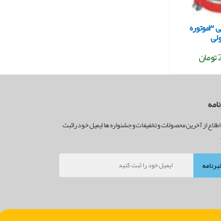
جاروبرقی صنعتی ۳موتوره
لی
ن
امه
اطلاع از آخرین محصولات و تخفیفات و جشنواره ها ایمیل خود راثبت