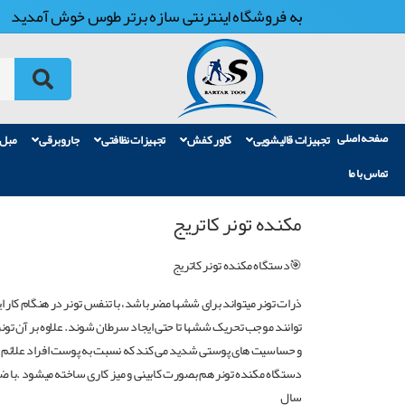
به فروشگاه اینترنتی سازه برتر طوس خوش آمدید
صفحه اصلی
تجهیزات قالیشویی
کاور کفش
تجهیزات نظافتی
جاروبرقی
مبل
تماس با ما
مکنده تونر کاتریج
🎯دستگاه مکنده تونر کاتریج
ذرات تونر میتواند برای ششها مضر باشد، با تنفس تونر در هنگام کار 
توانند موجب تحریک ششها تا حتی ایجاد سرطان شوند. علاوه بر آن تون
و حساسیت های پوستی شدید می کند که نسبت به پوست افراد علائم متف
سال