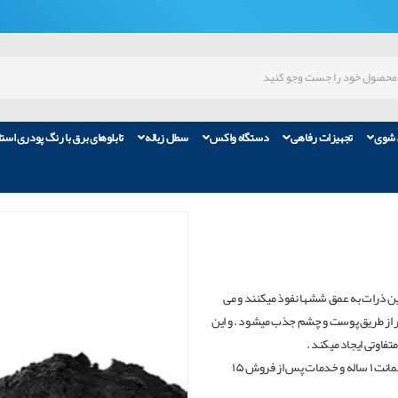
 شوی
تجهیزات رفاهی
دستگاه واکس
سطل زباله
تابلوهای برق با رنگ پودری است
این ذرات به عمق ششها نفوذ میکنند و می
ر از طریق پوست و چشم جذب میشود . و این
اوتی ایجاد میکند .
دستگاه مکنده تونر هم بصورت کابینی و میز کاری ساخته میشود .با ضمانت ۱ ساله و خدمات پس از فروش ۱۵