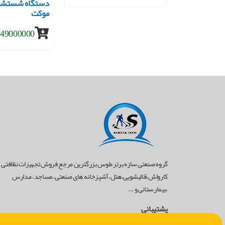
دستگاه شستشو
موکت
49000000 تومان
گروه صنعتی سازه برتر طوس بزرگترین مرجع فروش تجهیزات نظافتی
کارواش،قالیشویی،هتل،آشپزخانه های صنعتی ،مساجد، مدارس
،بیمارستانی و ...
پشتیبانی
02182804528
-
09124435081