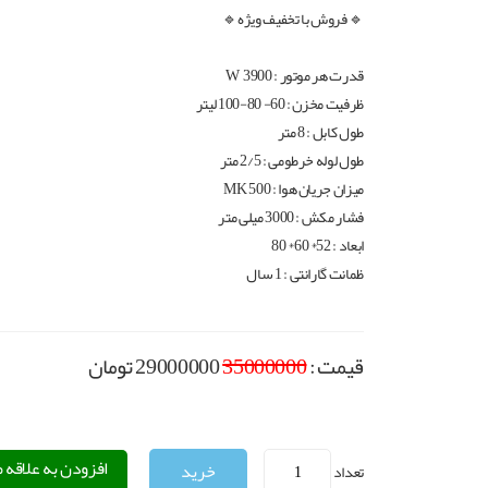
🔹‌ فروش با تخفیف ویژه🔹
قدرت هر موتور : 3900 W
ظرفیت مخزن : 60- 80-100 لیتر
طول کابل : 8 متر
طول لوله خرطومی : 2/5 متر
میزان جریان هوا : 500 MK
فشار مکش : 3000 میلی متر
ابعاد : 52* 60* 80
ظمانت گارانتی : 1 سال
قیمت :
35000000
29000000
تومان
افزودن به علاقه 
تعداد