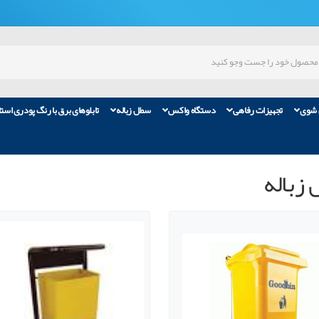
 شوی
تجهیزات رفاهی
دستگاه واکس
سطل زباله
تابلوهای برق با رنگ پودری است
زباله