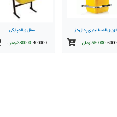
 زباله ۱۰۰ لیتری پدال دار
سطل زباله پارکی
6000
550000
تومان
400000
380000
تومان