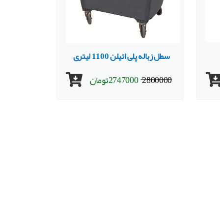
سطل زباله پلی اتیلن 1100 لیتری
2800000
2747000
تومان