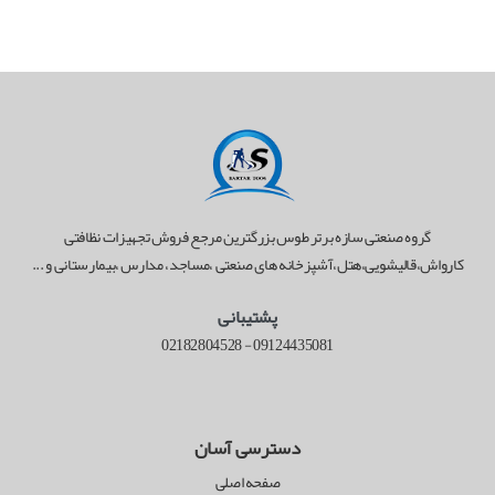
گروه صنعتی سازه برتر طوس بزرگترین مرجع فروش تجهیزات نظافتی
کارواش،قالیشویی،هتل،آشپزخانه های صنعتی ،مساجد، مدارس ،بیمارستانی و ...
پشتیبانی
02182804528
-
09124435081
دسترسی آسان
صفحه اصلی