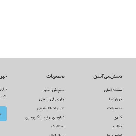
دسترسی آسان
محصولات
خبرن
برای 
صفحه اصلی
سمپاش استیل
کنید
درباره ما
جاروبرقی صنعتی
محصولات
تجهیزات قالیشویی
گالری
تابلوهای برق با رنگ پودری
مطالب
استاتیک
تماس با ما
سطل زباله