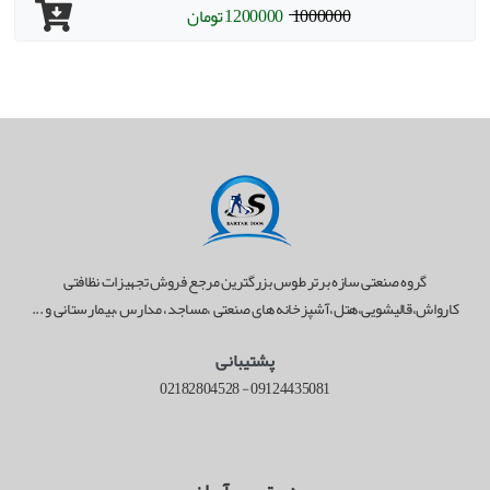
1000000
1200000
تومان
گروه صنعتی سازه برتر طوس بزرگترین مرجع فروش تجهیزات نظافتی
کارواش،قالیشویی،هتل،آشپزخانه های صنعتی ،مساجد، مدارس ،بیمارستانی و ...
پشتیبانی
02182804528
-
09124435081