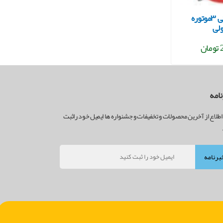
جاروبرقی صنعتی ۳موتوره
لی
ن
امه
اطلاع از آخرین محصولات و تخفیفات و جشنواره ها ایمیل خود راثبت