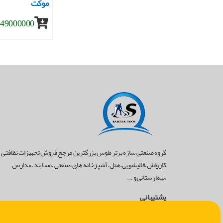
موکت
49000000 تومان
گروه صنعتی سازه برتر طوس بزرگترین مرجع فروش تجهیزات نظافتی
کارواش،قالیشویی،هتل،آشپزخانه های صنعتی ،مساجد، مدارس
،بیمارستانی و ...
پشتیبانی
02182804528
-
09124435081