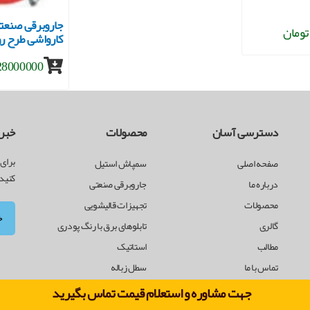
کارواشی طرح رو
28000000 توما
دسترسی آسان
محصولات
خبرن
برای 
صفحه اصلی
سمپاش استیل
کنید
درباره ما
جاروبرقی صنعتی
محصولات
تجهیزات قالیشویی
گالری
تابلوهای برق با رنگ پودری
مطالب
استاتیک
تماس با ما
سطل زباله
جهت مشاوره و استعلام قیمت تماس بگیرید