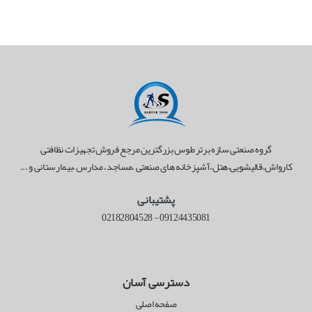
گروه صنعتی سازه برتر طوس بزرگترین مرجع فروش تجهیزات نظافتی
کارواش،قالیشویی،هتل،آشپزخانه های صنعتی ،مساجد، مدارس ،بیمارستانی و ...
پشتیبانی
02182804528
-
09124435081
دسترسی آسان
صفحه اصلی