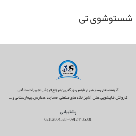
شستوشوی تی
گروه صنعتی سازه برتر طوس بزرگترین مرجع فروش تجهیزات نظافتی
کارواش،قالیشویی،هتل،آشپزخانه های صنعتی ،مساجد، مدارس ،بیمارستانی و ...
پشتیبانی
02182804528
-
09124435081