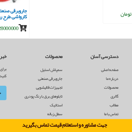
کارواشی طرح رو
28000000 توما
دسترسی آسان
محصولات
خبرن
برای 
صفحه اصلی
سمپاش استیل
کنید
درباره ما
جاروبرقی صنعتی
محصولات
تجهیزات قالیشویی
گالری
تابلوهای برق با رنگ پودری
مطالب
استاتیک
تماس با ما
سطل زباله
جهت مشاوره و استعلام قیمت تماس بگیرید