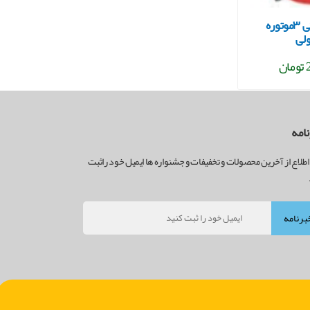
جاروبرقی صنعتی ۳موتوره
لی
ن
امه
اطلاع از آخرین محصولات و تخفیفات و جشنواره ها ایمیل خود راثبت