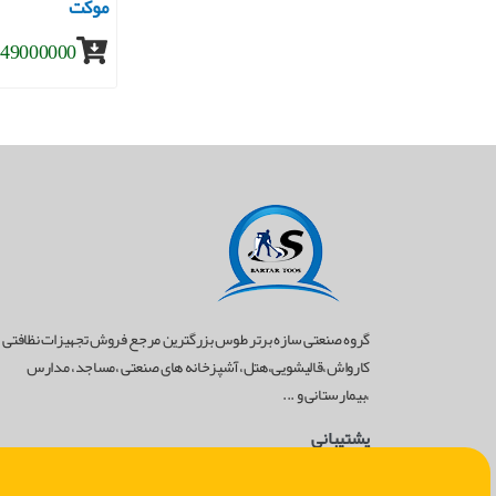
موکت
49000000 تومان
گروه صنعتی سازه برتر طوس بزرگترین مرجع فروش تجهیزات نظافتی
کارواش،قالیشویی،هتل،آشپزخانه های صنعتی ،مساجد، مدارس
،بیمارستانی و ...
پشتیبانی
02182804528
-
09124435081